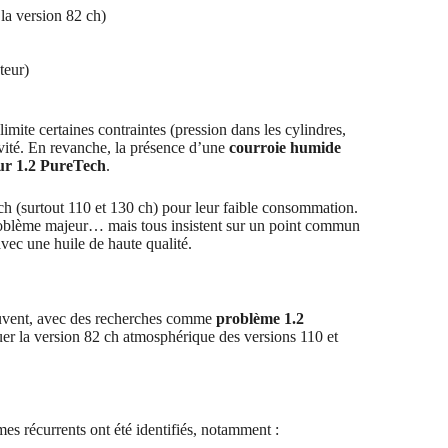
 la version 82 ch)
teur)
imite certaines contraintes (pression dans les cylindres,
évité. En revanche, la présence d’une
courroie humide
ur 1.2 PureTech
.
 (surtout 110 et 130 ch) pour leur faible consommation.
roblème majeur… mais tous insistent sur un point commun
ec une huile de haute qualité.
ouvent, avec des recherches comme
problème 1.2
nguer la version 82 ch atmosphérique des versions 110 et
mes récurrents ont été identifiés, notamment :