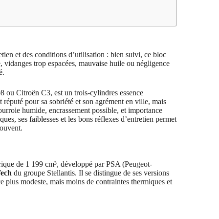
ien et des conditions d’utilisation : bien suivi, ce bloc
, vidanges trop espacées, mauvaise huile ou négligence
é.
08 ou Citroën C3, est un trois-cylindres essence
 réputé pour sa sobriété et son agrément en ville, mais
courroie humide, encrassement possible, et importance
ques, ses faiblesses et les bons réflexes d’entretien permet
souvent.
érique de 1 199 cm³, développé par PSA (Peugeot-
Tech
du groupe Stellantis. Il se distingue de ses versions
ce plus modeste, mais moins de contraintes thermiques et