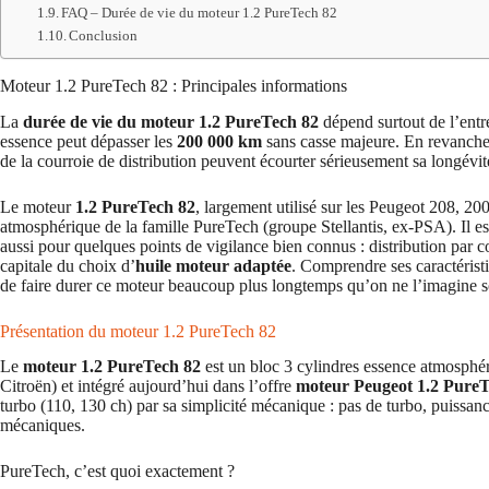
FAQ – Durée de vie du moteur 1.2 PureTech 82
Conclusion
Moteur 1.2 PureTech 82 : Principales informations
La
durée de vie du moteur 1.2 PureTech 82
dépend surtout de l’entret
essence peut dépasser les
200 000 km
sans casse majeure. En revanche
de la courroie de distribution peuvent écourter sérieusement sa longévit
Le moteur
1.2 PureTech 82
, largement utilisé sur les Peugeot 208, 20
atmosphérique de la famille PureTech (groupe Stellantis, ex-PSA). Il est
aussi pour quelques points de vigilance bien connus : distribution par 
capitale du choix d’
huile moteur adaptée
. Comprendre ses caractéristi
de faire durer ce moteur beaucoup plus longtemps qu’on ne l’imagine 
Présentation du moteur 1.2 PureTech 82
Le
moteur 1.2 PureTech 82
est un bloc 3 cylindres essence atmosph
Citroën) et intégré aujourd’hui dans l’offre
moteur Peugeot 1.2 Pure
turbo (110, 130 ch) par sa simplicité mécanique : pas de turbo, puissan
mécaniques.
PureTech, c’est quoi exactement ?