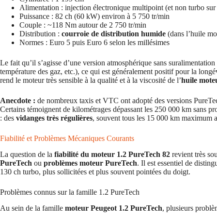
Alimentation : injection électronique multipoint (et non turbo sur
Puissance : 82 ch (60 kW) environ à 5 750 tr/min
Couple : ~118 Nm autour de 2 750 tr/min
Distribution :
courroie de distribution humide
(dans l’huile mo
Normes : Euro 5 puis Euro 6 selon les millésimes
Le fait qu’il s’agisse d’une version atmosphérique sans suralimentation l
température des gaz, etc.), ce qui est généralement positif pour la long
rend le moteur très sensible à la qualité et à la viscosité de l’
huile mote
Anecdote :
de nombreux taxis et VTC ont adopté des versions PureTech
Certains témoignent de kilométrages dépassant les 250 000 km sans p
: des
vidanges très régulières
, souvent tous les 15 000 km maximum av
Fiabilité et Problèmes Mécaniques Courants
La question de la
fiabilité du moteur 1.2 PureTech 82
revient très s
PureTech
ou
problèmes moteur PureTech
. Il est essentiel de disti
130 ch turbo, plus sollicitées et plus souvent pointées du doigt.
Problèmes connus sur la famille 1.2 PureTech
Au sein de la famille
moteur Peugeot 1.2 PureTech
, plusieurs problè