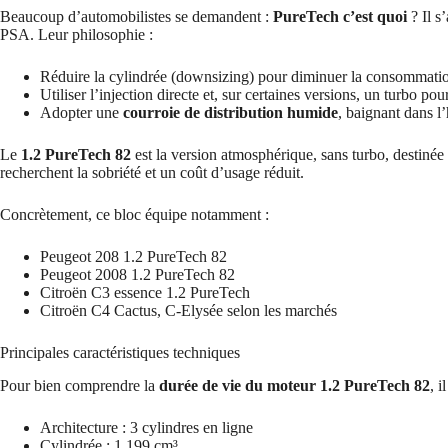
Beaucoup d’automobilistes se demandent :
PureTech c’est quoi
? Il s
PSA. Leur philosophie :
Réduire la cylindrée (downsizing) pour diminuer la consommation
Utiliser l’injection directe et, sur certaines versions, un turbo 
Adopter une
courroie de distribution humide
, baignant dans l’
Le
1.2 PureTech 82
est la version atmosphérique, sans turbo, destinée
recherchent la sobriété et un coût d’usage réduit.
Concrètement, ce bloc équipe notamment :
Peugeot 208 1.2 PureTech 82
Peugeot 2008 1.2 PureTech 82
Citroën C3 essence 1.2 PureTech
Citroën C4 Cactus, C-Elysée selon les marchés
Principales caractéristiques techniques
Pour bien comprendre la
durée de vie du moteur 1.2 PureTech 82
, i
Architecture : 3 cylindres en ligne
Cylindrée : 1 199 cm³