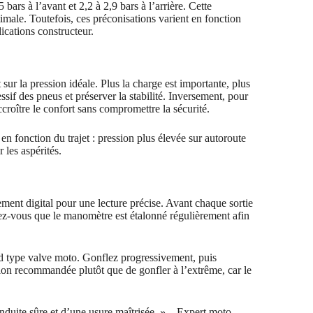
bars à l’avant et 2,2 à 2,9 bars à l’arrière. Cette
imale. Toutefois, ces préconisations varient en fonction
ications constructeur.
ur la pression idéale. Plus la charge est importante, plus
sif des pneus et préserver la stabilité. Inversement, pour
croître le confort sans compromettre la sécurité.
 fonction du trajet : pression plus élevée sur autoroute
 les aspérités.
ement digital pour une lecture précise. Avant chaque sortie
rez-vous que le manomètre est étalonné régulièrement afin
rd type valve moto. Gonflez progressivement, puis
sion recommandée plutôt que de gonfler à l’extrême, car le
nduite sûre et d’une usure maîtrisée. » – Expert moto