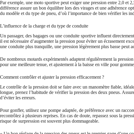
Par exemple, une moto sportive peut exiger une pression entre 2,0 et 2,5 
différence assure un bon équilibre lors des virages et une adhérence opt
du modèle et du type de pneu, d’où l’importance de bien vérifier les ind
L’influence de la charge et du type de conduite
Un passager, des bagages ou une conduite sportive influent directement s
il est nécessaire d’augmenter la pression pour éviter un écrasement exces
une conduite plus tranquille, une pression légèrement plus basse peut ac
De nombreux motards expérimentés adaptent régulièrement la pression en
pour une meilleure tenue, et ajustement à la baisse en ville pour gommer
Comment contrôler et ajuster la pression efficacement ?
Le contrôle de la pression doit se faire avec un manomètre fiable, idéal
longue, prenez l’habitude de vérifier la pression des deux pneus. Assu
d’éviter les erreurs.
Pour gonfler, utilisez une pompe adaptée, de préférence avec un racco
recontrôlez à plusieurs reprises. En cas de doute, repassez sous la pres
risque de surpression est souvent plus dommageable.
« Un bon réglage de la pression des pneus est le premier gage d’une co